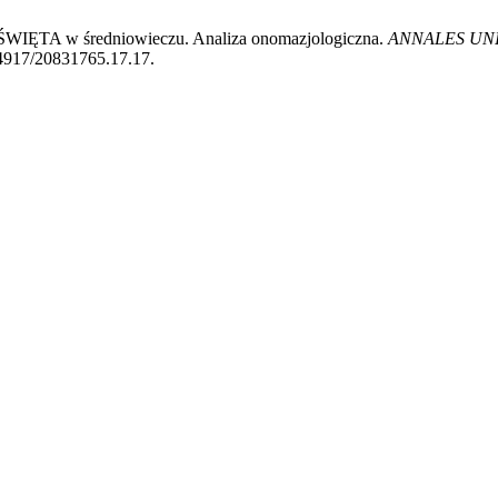
A ŚWIĘTA w średniowieczu. Analiza onomazjologiczna.
ANNALES UNI
.24917/20831765.17.17.