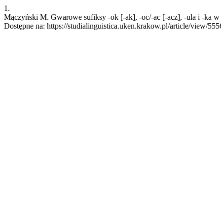
1.
Mączyński M. Gwarowe sufiksy -ok [-ak], -oc/-ac [-acz], -ula i -ka w
Dostępne na: https://studialinguistica.uken.krakow.pl/article/view/555