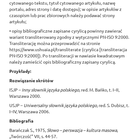
cytowanego tekstu, tytuł cytowanego artykułu, nazwę
portalu, adres strony i datę dostępu); w opisie artykułów z
czasopism lub prac zbiorowych należy podawać strony
artykułu;
• opisy bibliograficzne zapisane cyrylicą powinny zawierać
wariant transliterowany zgodny z wytycznymi PN-ISO 9:2000.
Transliterację można przeprowadzić na stronie
https://www.ushuaia.pl/transliterate (cyrylica [transliteracja
PN-ISO 9:2000]). Po transliteracji w nawiasie kwadratowym
należy zamieścić opis bibliograficzny zapisany cyrylicą.
Przykłady:
Rozwiązanie skrótów
ISJP –
Inny słownik języka polskiego
, red. M. Bańko, t. I–II,
Warszawa 2000.
USJP –
Uniwersalny słownik języka polskiego
, red. S. Dubisz, t.
I–IV, Warszawa 2006.
Bibliografia
Barańczak S., 1975,
Słowo – perswazja – kultura masowa
,
„Twórczość” VII, s. 44-57.