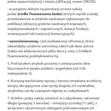
pełna nazwa instytucji i miasto [afiliacja], numer ORCID);
- w przypisie dolnym na pierwszej stronie
należy
podać
źródło finansowania badań
, których wyniki zostały
przedstawione w artykule naukowym zgłoszonym do
publikacji (dotyczy grantów naukowych krajowych,
międzynarodowych i zagranicznych, dotacji fundacji,
stowarzyszeń lub instytucji komercyjnych);
• zanonimizowanej
, czyli pozbawionej informacji, które
ułatwiałyby ustalenie autorstwa, takich jak dane autora
(także we właściwościach pliku docx.), noty o źródłach
finansowania, podziękowania itp.
5. Pod tytułem artykułu prosimy o umieszczenie słów
kluczowych w języku polskim i angielskim (od 3 do
maksymalnie 5).
6. Kursywą wyróżniamy wyrazy i zwroty omawiane w tekście,
wtręty obcojęzyczne oraz tytuły książek, ich rozdziałów,
artykułów; tytuły czasopism dajemy w cudzysłowach.
7. Krótkie cytaty należy umieścić w cudzysłowie, natomiast
długie (powyżej 3 wersów) – mniejszą czcionką (11 pkt), z
wcięciem i obustronnym odstępem jednowersowym od