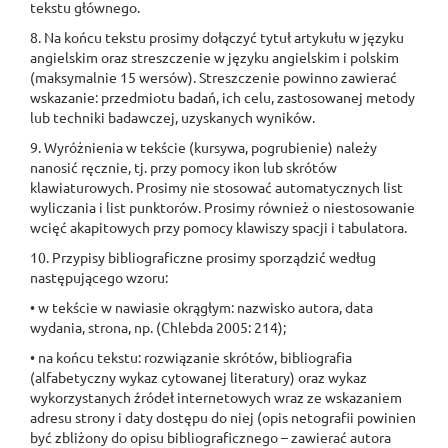
tekstu głównego.
8. Na końcu tekstu prosimy dołączyć tytuł artykułu w języku
angielskim oraz streszczenie w języku angielskim i polskim
(maksymalnie 15 wersów). Streszczenie powinno zawierać
wskazanie: przedmiotu badań, ich celu, zastosowanej metody
lub techniki badawczej, uzyskanych wyników.
9. Wyróżnienia w tekście (kursywa, pogrubienie) należy
nanosić ręcznie, tj. przy pomocy ikon lub skrótów
klawiaturowych. Prosimy nie stosować automatycznych list
wyliczania i list punktorów. Prosimy również o niestosowanie
wcięć akapitowych przy pomocy klawiszy spacji i tabulatora.
10. Przypisy bibliograficzne prosimy sporządzić według
następującego wzoru:
• w tekście w nawiasie okrągłym: nazwisko autora, data
wydania, strona, np. (Chlebda 2005: 214);
• na końcu tekstu: rozwiązanie skrótów, bibliografia
(alfabetyczny wykaz cytowanej literatury) oraz wykaz
wykorzystanych źródeł internetowych wraz ze wskazaniem
adresu strony i daty dostępu do niej (opis netografii powinien
być zbliżony do opisu bibliograficznego – zawierać autora