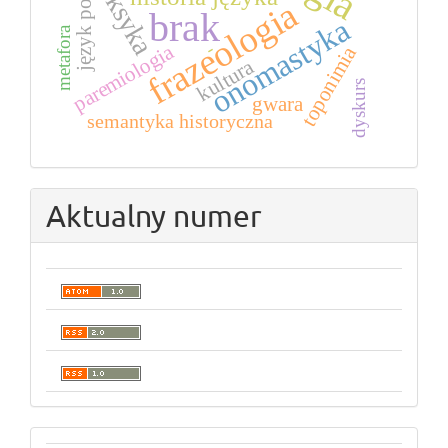
język polski
leksyka
frazeologia
brak
onomastyka
metafora
-
paremiologia
toponimia
kultura
dyskurs
gwara
semantyka historyczna
Aktualny numer