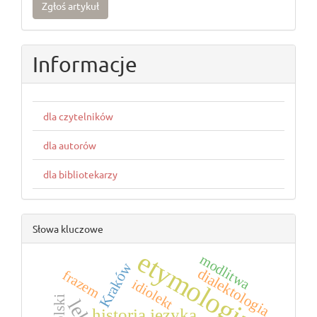
Zgłoś artykuł
artykuł
Informacje
dla czytelników
dla autorów
dla bibliotekarzy
Słowa kluczowe
etymologia
modlitwa
Kraków
dialektologia
frazem
idiolekt
historia języka