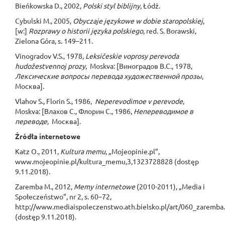
Bieńkowska D., 2002,
Polski styl biblijny
, Łódź.
Cybulski M., 2005,
Obyczaje językowe w dobie staropolskiej
,
[w:]
Rozprawy o historii języka polskiego
, red. S. Borawski,
Zielona Góra, s. 149–211.
Vinogradov V.S., 1978,
Leksičeskie voprosy perevoda
hudožestvennoj prozy
, Moskva: [Виноградов В.С., 1978,
Лексические вопросы перевода художественной прозы
,
Москва].
Vlahov S., Florin S., 1986,
Neperevodimoe v perevode
,
Moskva: [Влахов С., Флорин С., 1986,
Непереводимое в
переводе
, Москва].
Źródła internetowe
Katz O., 2011,
Kultura memu
, „Mojeopinie.pl”,
www.mojeopinie.pl/kultura_memu,3,1323728828 (dostęp
9.11.2018).
Zaremba M., 2012,
Memy internetowe
(2010-2011), „Media i
Społeczeństwo”, nr 2, s. 60–72,
http://www.mediaispoleczenstwo.ath.bielsko.pl/art/060_zaremba
(dostęp 9.11.2018).