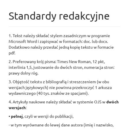
Standardy redakcyjne
1. Tekst należy składać stylem zasadniczym w programie
Microsoft Word i zapisywać w formatach: doc. lub docx.
Dodatkowo należy przesłać jedną kopię tekstu w formacie
pdf.
2. Preferowany krój pisma: Times New Roman, 12 pkt,
interlinia 1,5, justowanie do dwóch stron, numeracja stron:
prawy dolny róg.
3. Objętość tekstu z bibliografią i streszczeniem (w obu
wersjach językowych) nie powinna przekroczyć 1 arkusza
wydawniczego (40 tys. znaków ze spacjami).
4. Artykuły naukowe należy składać w systemie OJS w
dwóch
wersjach
:
• pełnej
, czyli w wersji do publikacji,
- w tym wyrównane do lewej dane autora (imię i nazwisko,