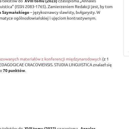
ia tekstów do
XVIII tomu
(2023)
czasopisma „Annales
guistica” (ISSN 2083-1765). Zamierzeniem Redakcji jest, by tom
sza Szymańskiego
– językoznawcy slawisty, bułgarysty. W
tematyce ogólnosłowiańskiej i ujęciom kontrastywnym.
nzowanych materiałów z konferencji międzynarodowych
(z 1
PAEDAGOGICAE CRACOVIENSIS. STUDIA LINGUISTICA znalazł się
no
70 punktów
.
ia tekstów do
XVII tomu (2022)
czasopisma
„Annales