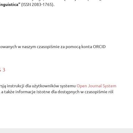
inguistica”
(ISSN 2083-1765).
likowanych w naszym czasopiśmie za pomocą konta ORCID
S 3
rsją instrukcji dla użytkowników systemu
Open Journal System
, a także informacje istotne dla dostępnych w czasopiśmie ról