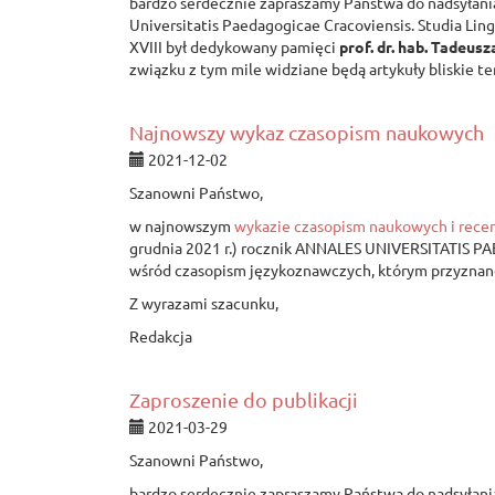
bardzo serdecznie zapraszamy Państwa do nadsyłan
Universitatis Paedagogicae Cracoviensis. Studia Lin
XVIII był dedykowany pamięci
prof. dr. hab. Tadeu
związku z tym mile widziane będą artykuły bliskie 
Najnowszy wykaz czasopism naukowych
2021-12-02
Szanowni Państwo,
w najnowszym
wykazie czasopism naukowych i rece
grudnia 2021 r.) rocznik ANNALES UNIVERSITATIS 
wśród czasopism językoznawczych, którym przyzna
Z wyrazami szacunku,
Redakcja
Zaproszenie do publikacji
2021-03-29
Szanowni Państwo,
bardzo serdecznie zapraszamy Państwa do nadsyłan