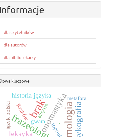
Informacje
dla czytelników
dla autorów
dla bibliotekarzy
Słowa kluczowe
onomastyka
historia języka
metafora
brak
leksykografia
język polski
etymologia
Kraków
autyzm
frazeologia
gwara
-
toponimia
leksyka