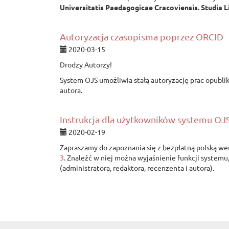
Universitatis Paedagogicae Cracoviensis. Studia L
Autoryzacja czasopisma poprzez ORCID
2020-03-15
Drodzy Autorzy!
System OJS umożliwia stałą autoryzację prac opub
autora.
Instrukcja dla użytkowników systemu OJ
2020-02-19
Zapraszamy do zapoznania się z bezpłatną polską we
3
. Znaleźć w niej można wyjaśnienie funkcji systemu
(administratora, redaktora, recenzenta i autora).