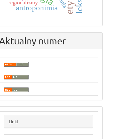
regionalizmy
antroponimia
Aktualny numer
linki
Linki