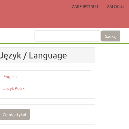
ZAREJESTRUJ
ZALOGUJ
Szukaj
Język / Language
English
Język Polski
głoś
Zgłoś artykuł
rtykuł