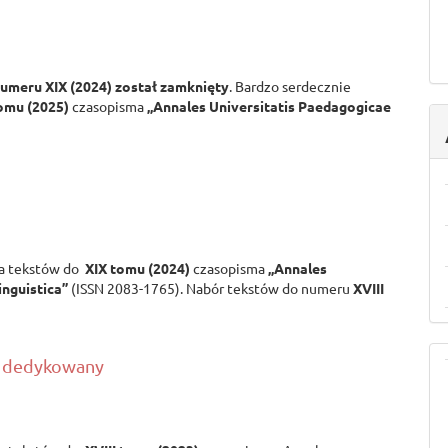
numeru
XIX (2024)
został zamknięty
. Bardzo serdecznie
omu (2025)
czasopisma
„Annales Universitatis Paedagogicae
.
ia tekstów do
XIX tomu (2024)
czasopisma
„Annales
inguistica”
(ISSN 2083-1765). Nabór tekstów do numeru
XVIII
er dedykowany