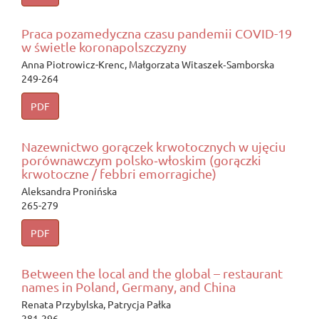
Praca pozamedyczna czasu pandemii COVID-19
w świetle koronapolszczyzny
Anna Piotrowicz-Krenc, Małgorzata Witaszek‑Samborska
249-264
PDF
Nazewnictwo gorączek krwotocznych w ujęciu
porównawczym polsko‑włoskim (gorączki
krwotoczne / febbri emorragiche)
Aleksandra Pronińska
265-279
PDF
Between the local and the global – restaurant
names in Poland, Germany, and China
Renata Przybylska, Patrycja Pałka
281-296