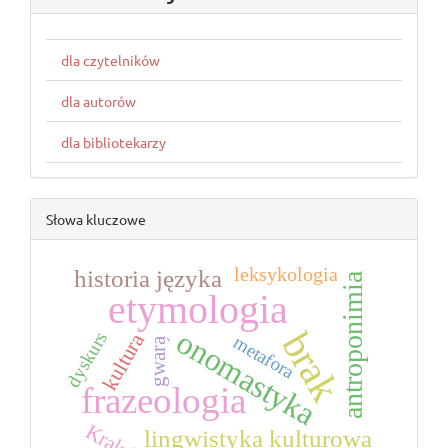
dla czytelników
dla autorów
dla bibliotekarzy
Słowa kluczowe
leksykologia
historia języka
antroponimia
etymologia
onomastyka
brak
dyskurs
kultura
-
metafora
gwara
frazeologia
Kraków
lingwistyka kulturowa