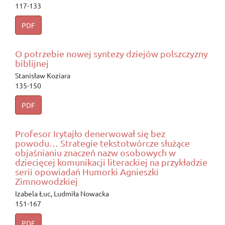
117-133
PDF
O potrzebie nowej syntezy dziejów polszczyzny
biblijnej
Stanisław Koziara
135-150
PDF
Profesor Irytajło denerwował się bez
powodu… Strategie tekstotwórcze służące
objaśnianiu znaczeń nazw osobowych w
dziecięcej komunikacji literackiej na przykładzie
serii opowiadań Humorki Agnieszki
Zimnowodzkiej
Izabela Łuc, Ludmiła Nowacka
151-167
PDF